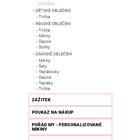
Rohožka
DĚTSKÉ OBLEČENÍ
Trička
PÁNSKÉ OBLEČENÍ
Trička
Mikiny
Čepice
Šortky
DÁMSKÉ OBLEČENÍ
Mikiny
Šaty
Teplákovky
Čepice
Tepláky
Trička
ZÁŽITEK
POUKAZ NA NÁKUP
POŘÁD MY - PERSONALIZOVANÉ
MIKINY