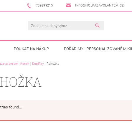
739299215
INFO@HOLKAZAVOLANTEM.CZ
POUKAZ NA NÁKUP
POŘÁD MY - PERSONALIZOVANÉ MIKI
AJE
azavolantem Merch
OBCHODNÍ PODMÍNKY
Doplňky
Rohožka
HOŽKA
tries found...