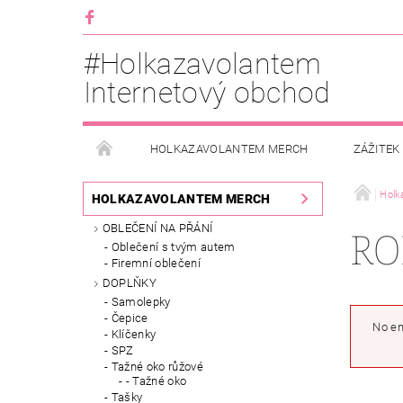
#Holkazavolantem
Internetový obchod
HOLKAZAVOLANTEM MERCH
ZÁŽITEK
PRONÁJEM OBYTNÉHO VOZU
KONTAKTNÁ ÚD
Holk
HOLKAZAVOLANTEM MERCH
OBLEČENÍ NA PŘÁNÍ
RO
Oblečení s tvým autem
Firemní oblečení
DOPLŇKY
Samolepky
Čepice
No en
Klíčenky
SPZ
Tažné oko růžové
- Tažné oko
Tašky